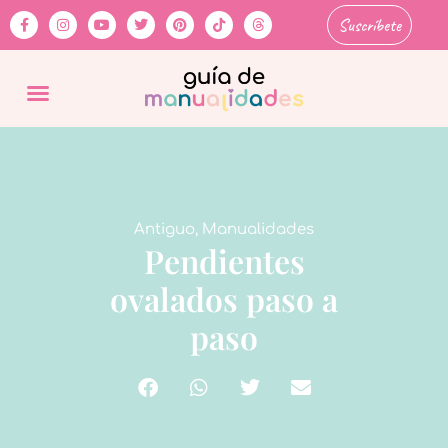
Suscríbete
Antiguo
,
Manualidades
Pendientes
ovalados paso a
paso