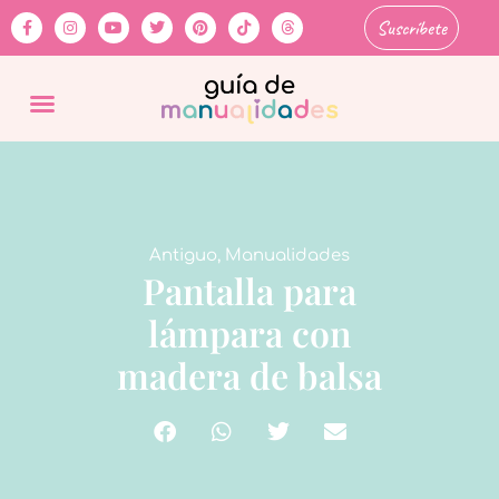
Suscríbete
Antiguo
,
Manualidades
Pantalla para
lámpara con
madera de balsa