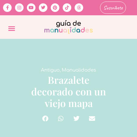
Suscríbete
Antiguo
,
Manualidades
Brazalete
decorado con un
viejo mapa