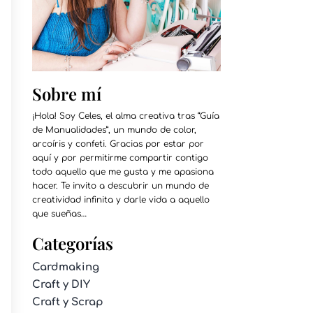
Sobre mí
¡Hola! Soy Celes, el alma creativa tras “Guía
de Manualidades”, un mundo de color,
arcoíris y confeti. Gracias por estar por
aquí y por permitirme compartir contigo
todo aquello que me gusta y me apasiona
hacer. Te invito a descubrir un mundo de
creatividad infinita y darle vida a aquello
que sueñas…
Categorías
Cardmaking
Craft y DIY
Craft y Scrap