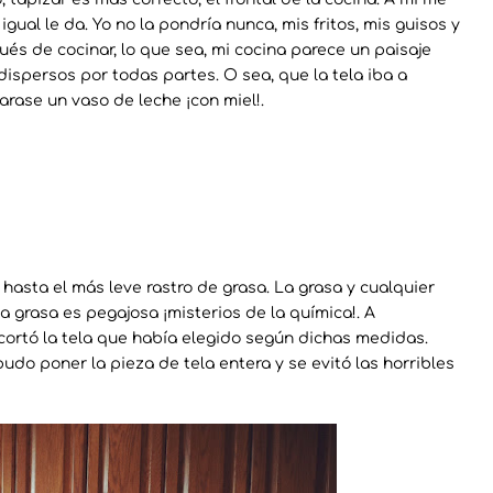
ual le da. Yo no la pondría nunca, mis fritos, mis guisos y
ués de cocinar, lo que sea, mi cocina parece un paisaje
 dispersos por todas partes. O sea, que la tela iba a
ase un vaso de leche ¡con miel!.
 hasta el más leve rastro de grasa. La grasa y cualquier
a grasa es pegajosa ¡misterios de la química!. A
cortó la tela que había elegido según dichas medidas.
do poner la pieza de tela entera y se evitó las horribles