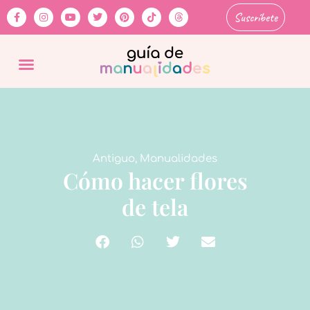
Suscríbete
Antiguo
,
Manualidades
Cómo hacer flores
de tela