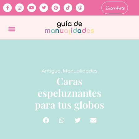
Suscríbete
Antiguo
,
Manualidades
Caras
espeluznantes
para tus globos