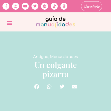
Suscríbete
Antiguo
,
Manualidades
Un colgante
pizarra