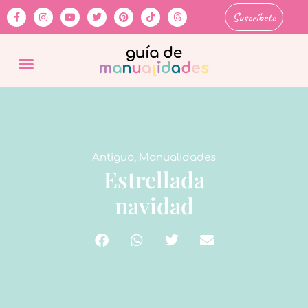
Suscríbete
Antiguo
,
Manualidades
Estrellada
navidad