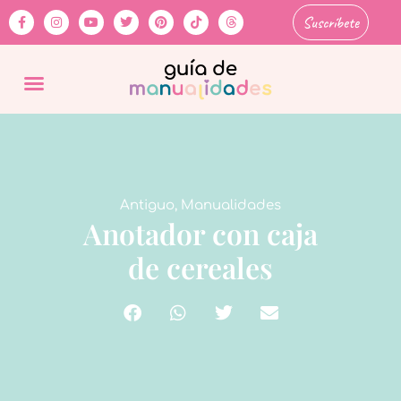
Suscríbete
Antiguo
,
Manualidades
Anotador con caja
de cereales