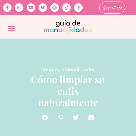
Suscríbete
Antiguo
,
Manualidades
Cómo limpiar su
cutis
naturalmente