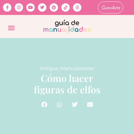
Suscríbete
Antiguo
,
Manualidades
Cómo hacer
figuras de elfos