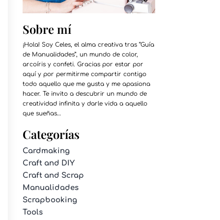
Sobre mí
¡Hola! Soy Celes, el alma creativa tras “Guía
de Manualidades”, un mundo de color,
arcoíris y confeti. Gracias por estar por
aquí y por permitirme compartir contigo
todo aquello que me gusta y me apasiona
hacer. Te invito a descubrir un mundo de
creatividad infinita y darle vida a aquello
que sueñas…
Categorías
Cardmaking
Craft and DIY
Craft and Scrap
Manualidades
Scrapbooking
Tools