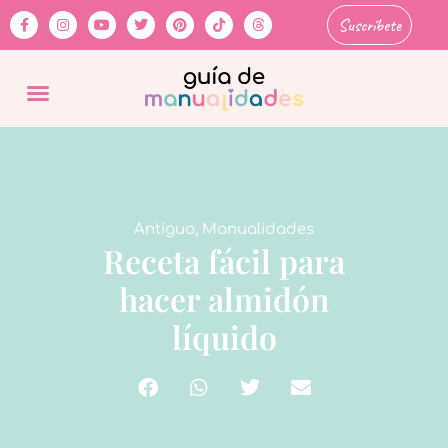
Suscríbete
Antiguo
,
Manualidades
Receta fácil para
hacer almidón
líquido