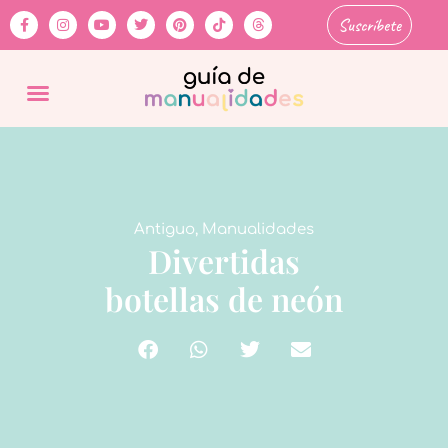
Suscríbete
Antiguo
,
Manualidades
Divertidas
botellas de neón