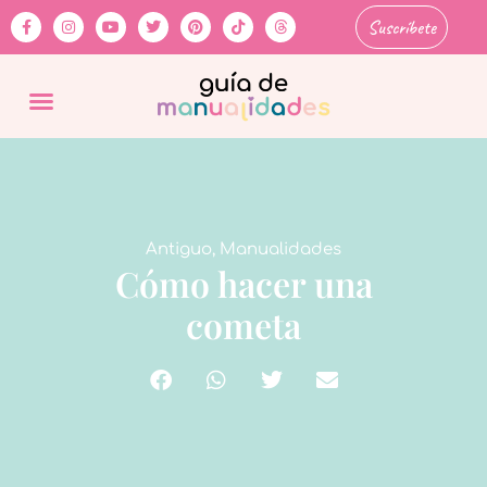
Suscríbete
Antiguo
,
Manualidades
Cómo hacer una
cometa