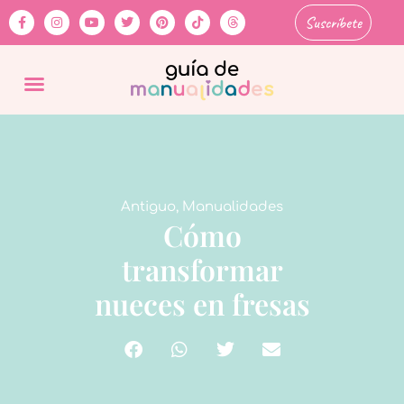
Suscríbete
Antiguo
,
Manualidades
Cómo
transformar
nueces en fresas