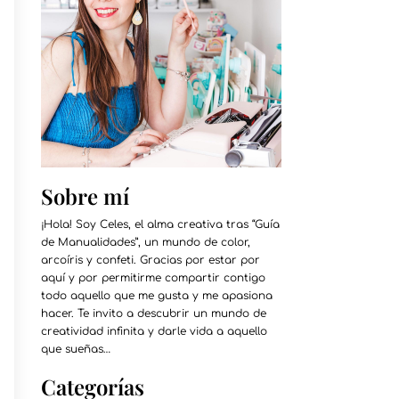
Sobre mí
¡Hola! Soy Celes, el alma creativa tras “Guía
de Manualidades”, un mundo de color,
arcoíris y confeti. Gracias por estar por
aquí y por permitirme compartir contigo
todo aquello que me gusta y me apasiona
hacer. Te invito a descubrir un mundo de
creatividad infinita y darle vida a aquello
que sueñas…
Categorías