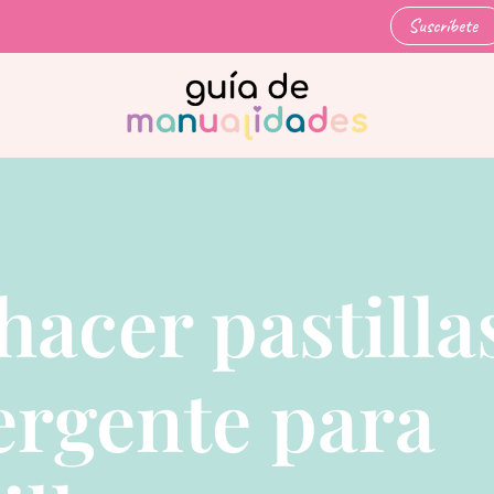
Suscríbete
acer pastilla
ergente para