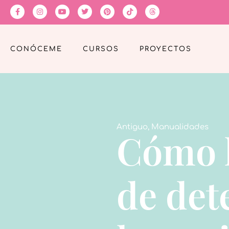
CONÓCEME
CURSOS
PROYECTOS
Antiguo
,
Manualidades
Cómo h
de det