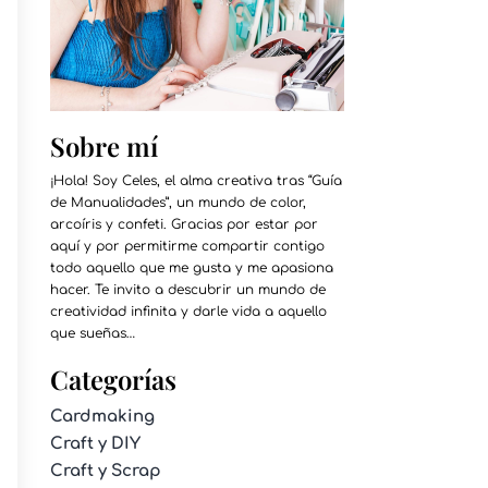
Sobre mí
¡Hola! Soy Celes, el alma creativa tras “Guía
de Manualidades”, un mundo de color,
arcoíris y confeti. Gracias por estar por
aquí y por permitirme compartir contigo
todo aquello que me gusta y me apasiona
hacer. Te invito a descubrir un mundo de
creatividad infinita y darle vida a aquello
que sueñas…
Categorías
Cardmaking
Craft y DIY
Craft y Scrap