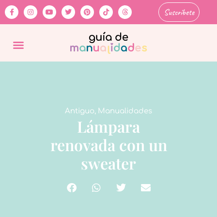
Suscríbete
Antiguo
,
Manualidades
Lámpara
renovada con un
sweater