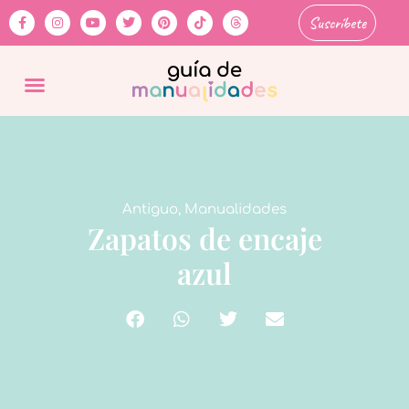
Suscríbete
Antiguo
,
Manualidades
Zapatos de encaje
azul