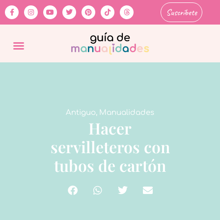
Suscríbete
Antiguo
,
Manualidades
Hacer
servilleteros con
tubos de cartón