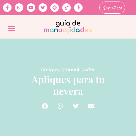
Suscríbete
Antiguo
,
Manualidades
Apliques para tu
nevera