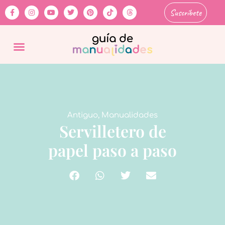
Suscríbete
Antiguo
,
Manualidades
Servilletero de
papel paso a paso