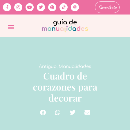
Suscríbete
Antiguo
,
Manualidades
Cuadro de
corazones para
decorar