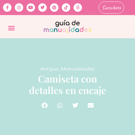
Suscríbete
Antiguo
,
Manualidades
Camiseta con
detalles en encaje