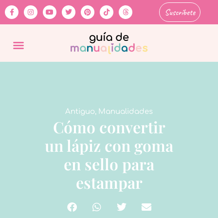
Suscríbete
Antiguo
,
Manualidades
Cómo convertir
un lápiz con goma
en sello para
estampar