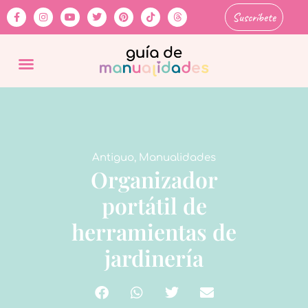
Suscríbete
Antiguo
,
Manualidades
Organizador
portátil de
herramientas de
jardinería