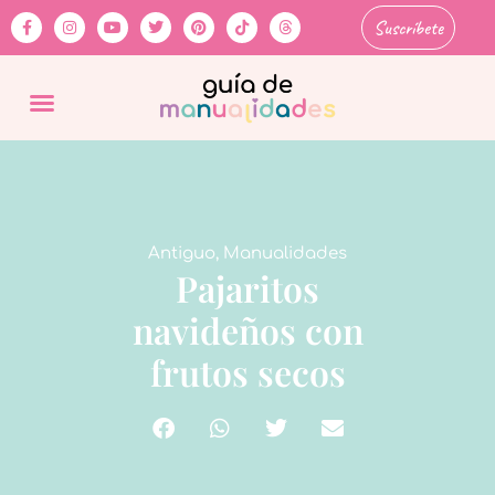
Suscríbete
Antiguo
,
Manualidades
Pajaritos
navideños con
frutos secos