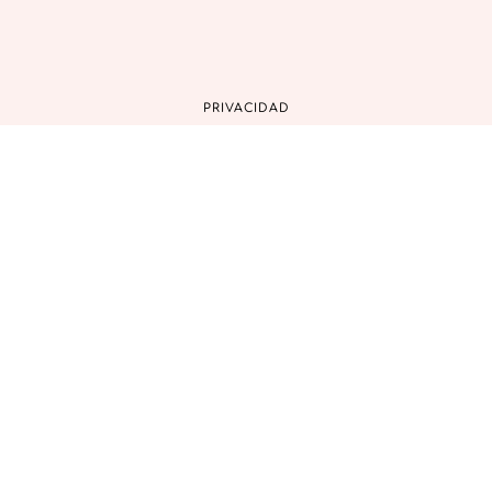
PRIVACIDAD
COOKIES
AVISO LEGAL