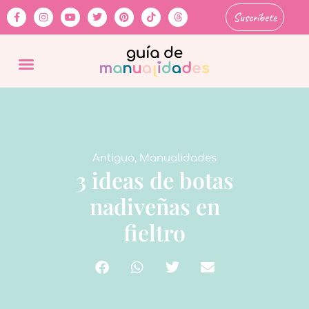
Suscríbete
Antiguo
,
Manualidades
3 ideas de botas
nadiveñas en
fieltro