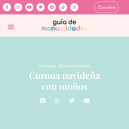
Suscríbete
Antiguo
,
Manualidades
Corona navideña
con moños