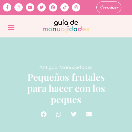
Suscríbete
Antiguo
,
Manualidades
Pequeños frutales
para hacer con los
peques