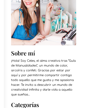
Sobre mí
¡Hola! Soy Celes, el alma creativa tras “Guía
de Manualidades”, un mundo de color,
arcoíris y confeti. Gracias por estar por
aquí y por permitirme compartir contigo
todo aquello que me gusta y me apasiona
hacer. Te invito a descubrir un mundo de
creatividad infinita y darle vida a aquello
que sueñas…
Categorías