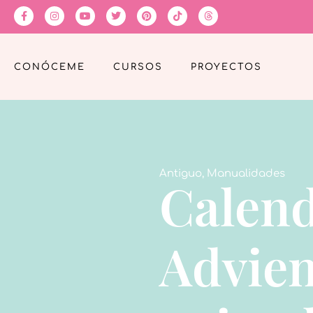
CONÓCEME
CURSOS
PROYECTOS
Antiguo
,
Manualidades
Calend
Advien