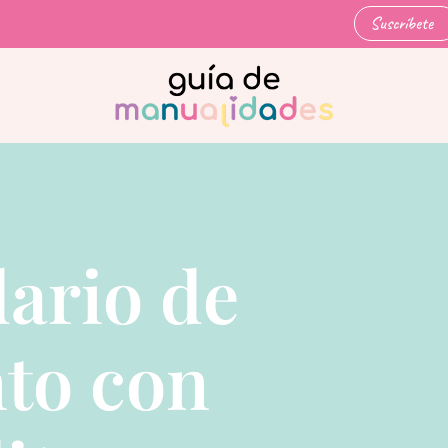
Suscríbete
ario de
to con