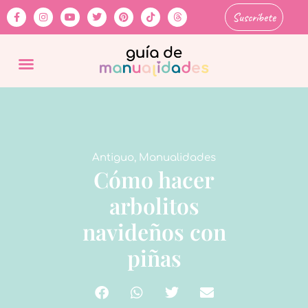
Suscríbete
Antiguo
,
Manualidades
Cómo hacer
arbolitos
navideños con
piñas