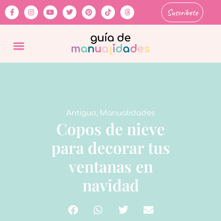
Suscríbete
Antiguo
,
Manualidades
Copos de nieve
para decorar tus
ventanas en
navidad