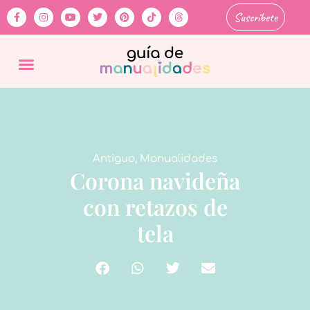
Suscríbete
Antiguo
,
Manualidades
Corona navideña
con retazos de
tela