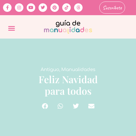
Suscríbete
Antiguo
,
Manualidades
Feliz Navidad
para todos