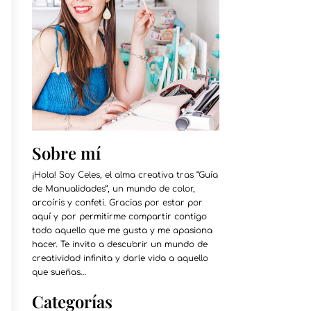
Sobre mí
¡Hola! Soy Celes, el alma creativa tras “Guía
de Manualidades”, un mundo de color,
arcoíris y confeti. Gracias por estar por
aquí y por permitirme compartir contigo
todo aquello que me gusta y me apasiona
hacer. Te invito a descubrir un mundo de
creatividad infinita y darle vida a aquello
que sueñas…
Categorías