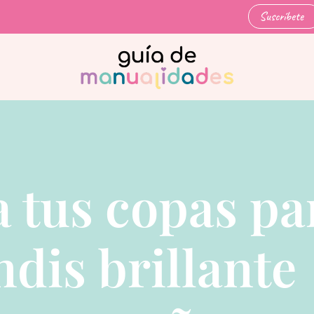
Suscríbete
 tus copas pa
ndis brillante