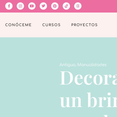
CONÓCEME
CURSOS
PROYECTOS
Antiguo
,
Manualidades
Decora
un bri