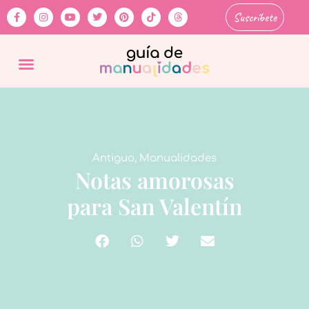
Suscríbete
Antiguo
,
Manualidades
Notas amorosas
para San Valentín