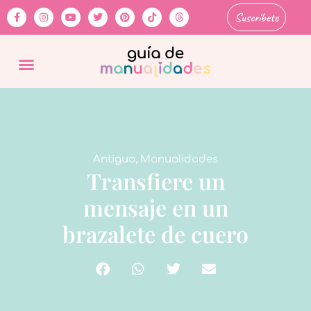
Suscríbete
Antiguo
,
Manualidades
Transfiere un
mensaje en un
brazalete de cuero