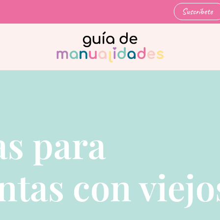
Suscríbete
s para
ntas con viejo