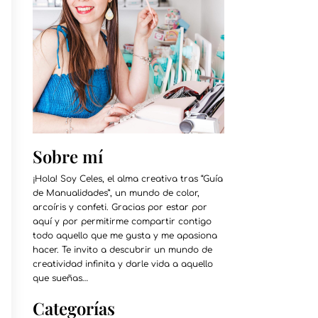
Sobre mí
¡Hola! Soy Celes, el alma creativa tras “Guía
de Manualidades”, un mundo de color,
arcoíris y confeti. Gracias por estar por
aquí y por permitirme compartir contigo
todo aquello que me gusta y me apasiona
hacer. Te invito a descubrir un mundo de
creatividad infinita y darle vida a aquello
que sueñas…
Categorías