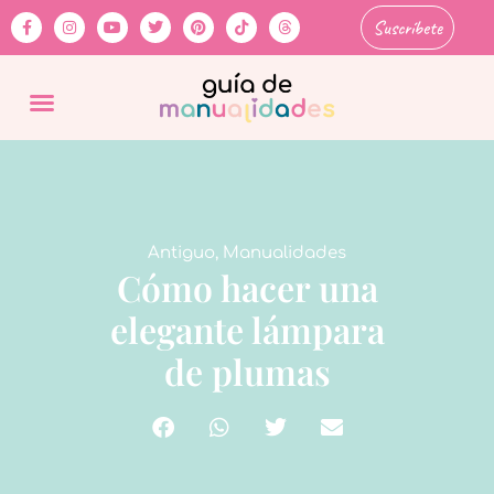
Suscríbete
Antiguo
,
Manualidades
Cómo hacer una
elegante lámpara
de plumas