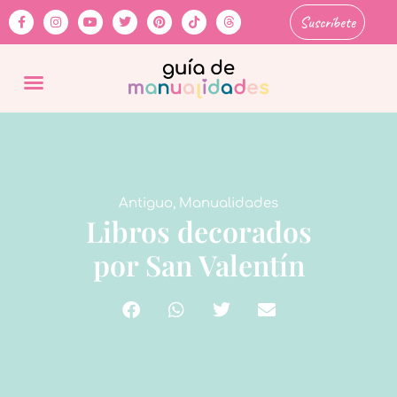
Suscríbete
Antiguo
,
Manualidades
Libros decorados
por San Valentín