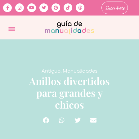
Suscríbete
Antiguo
,
Manualidades
Anillos divertidos
para grandes y
chicos