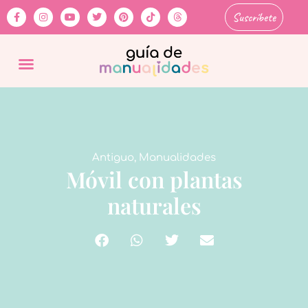
Suscríbete
Antiguo
,
Manualidades
Móvil con plantas
naturales