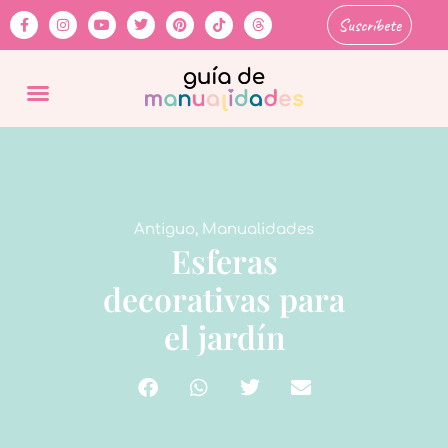
Suscríbete
Antiguo
,
Manualidades
Esferas
decorativas para
el jardín