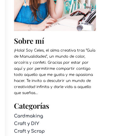
Sobre mí
¡Hola! Soy Celes, el alma creativa tras “Guía
de Manualidades”, un mundo de color,
arcoíris y confeti. Gracias por estar por
aquí y por permitirme compartir contigo
todo aquello que me gusta y me apasiona
hacer. Te invito a descubrir un mundo de
creatividad infinita y darle vida a aquello
que sueñas…
Categorías
Cardmaking
Craft y DIY
Craft y Scrap