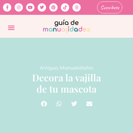
Suscríbete
Antiguo
,
Manualidades
Decora la vajilla
de tu mascota