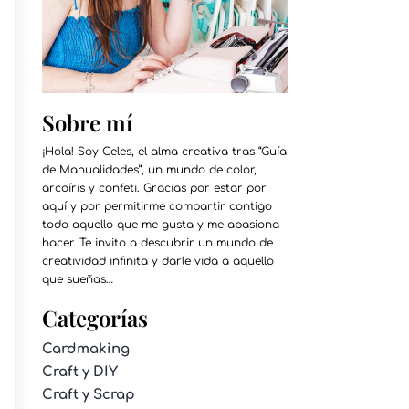
Sobre mí
¡Hola! Soy Celes, el alma creativa tras “Guía
de Manualidades”, un mundo de color,
arcoíris y confeti. Gracias por estar por
aquí y por permitirme compartir contigo
todo aquello que me gusta y me apasiona
hacer. Te invito a descubrir un mundo de
creatividad infinita y darle vida a aquello
que sueñas…
Categorías
Cardmaking
Craft y DIY
Craft y Scrap