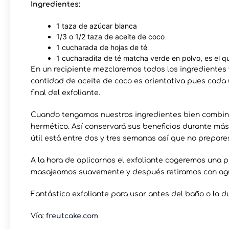
Ingredientes:
1 taza de azúcar blanca
1/3 o 1/2 taza de aceite de coco
1 cucharada de hojas de té
1 cucharadita de té matcha verde en polvo, es el q
En un recipiente mezclaremos todos los ingredientes 
cantidad de aceite de coco es orientativa pues cada
final del exfoliante.
Cuando tengamos nuestros ingredientes bien combina
hermético. Así conservará sus beneficios durante más
útil está entre dos y tres semanas así que no prepar
A la hora de aplicarnos el exfoliante cogeremos una 
masajeamos suavemente y después retiramos con agu
Fantástico exfoliante para usar antes del baño o la d
Vía:
freutcake.com