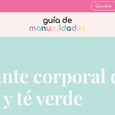
Suscríbete
ante corporal 
 y té verde