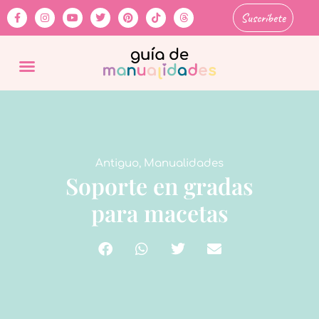
Suscríbete
Antiguo
,
Manualidades
Soporte en gradas
para macetas