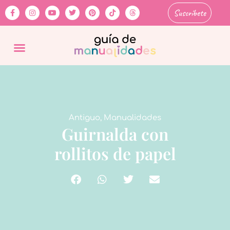
Suscríbete
Antiguo
,
Manualidades
Guirnalda con
rollitos de papel